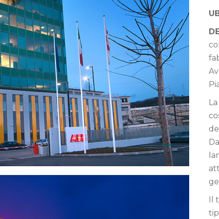
UB
D
co
fa
Av
Pi
La
co
de
Da
la
at
ge
Il
ti