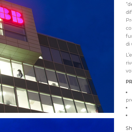
“d
di
Pr
co
fu
di
L’
ri
vo
P
pr
Sh