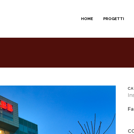
HOME
PROGETTI
CA
In
Fa
C