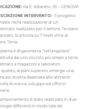
ICAZIONE:
Via E. Albareto, 35 – GENOVA
ESCRIZIONE INTERVENTO:
Il progetto
nsiste nella realizzazione di un
bbricato realizzato per il settore Terziario
anzato. Si articola su 7 livelli oltre al
ano Terra.
 pianta è di geometria “rettangolare”
stituita da uno zoccolo più ampio a terra
stinato a magazzini e laboratori.
 questo, ai piani superiori, emerge una
ma più stretta destinata alle attinenti
tività di ricerca, sviluppo ed uffici in
nere.
 tamponamento è stato realizzato in due
pologie differenti in modo tale da