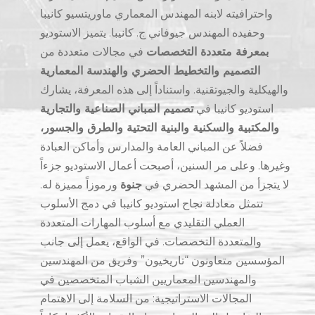
واحترافيته لابنه المهندس المعماري ماوريتسيو كانيبا
وحفيده المهندس جيوفاني ج. كانيبا. يتميز الاستوديو
بمعرفة متعددة التخصصات
في مجالات متعددة من
التصميم والتخطيط الحضري والهندسة المعمارية
والهيكلية والجيوتقنية. واستناداً إلى هذه المعرفة، يشارك
استوديو كانيبا في
تصميم المباني الصناعية والتجارية
والمكتبية والسكنية والبنية التحتية والطرق والجسور،
فضلاً عن المباني العامة والمدارس وأماكن العبادة
وغيرها. وعلى مر السنين، أصبحت أعمال الاستوديو جزءاً
لا يتجزأ من المشهد الحضري في
جنوة
ورموزاً مميزة له.
تتمثل معادلة نجاح استوديو كانيبا في دمج الأسلوب
العملي التقليدي مع أسلوب المهارات المتعددة
والمتعددة التخصصات. في الواقع، يعمل إلى جانب
المؤسسين متعاونون “تاريخيون” وفريق من المهندسين
والمهندسين المعماريين الشباب المتخصصين في
المجالات الاستراتيجية: من السلامة إلى الاهتمام