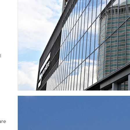
م
are