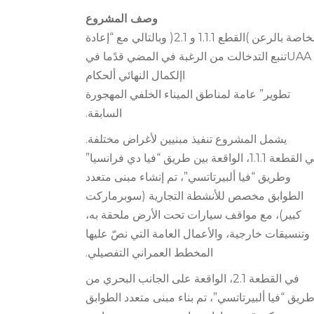
وصف المشروع
الخاصة بالرعن )القطع 1.1.1 و 2.1( وبالتالي مع “إعادة
UAAتنبع التدخالت من الرغبة في المضي قدًما في
اإلكمال النهائي ألحكام
تطوير” عامة لمناطق الميناء الخلفي المهجورة
السابقة.
يشمل المشروع تنفيذ مبنيين لأغراض مختلفة.
في القطعة 1.1.1، الواقعة بين طريق “فيا دي فرانسيا”
وطريق “فيا ألبيرتاتسي”، تم إنشاء مبنى متعدد
الطوابق مخصص للأنشطة التجارية (سوبرماركت
كبير)، مع مواقف سيارات تحت الأرض ملحقة به،
وتنسيقات خارجية، والأعمال العامة التي نصّ عليها
المخطط العمراني التفصيلي.
في القطعة 2.1، الواقعة على الجانب البحري من
ريق “فيا ألبيرتاتسي”، تم بناء مبنى متعدد الطوابق